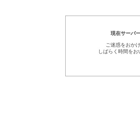
現在サーバ
ご迷惑をおか
しばらく時間をお