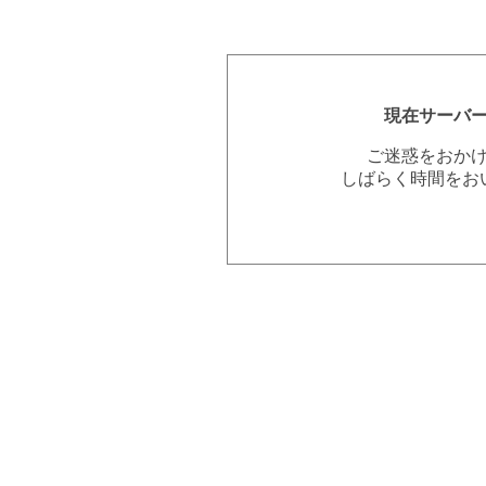
現在サーバ
ご迷惑をおか
しばらく時間をお