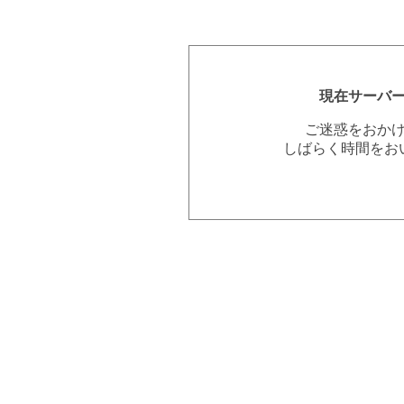
現在サーバ
ご迷惑をおか
しばらく時間をお