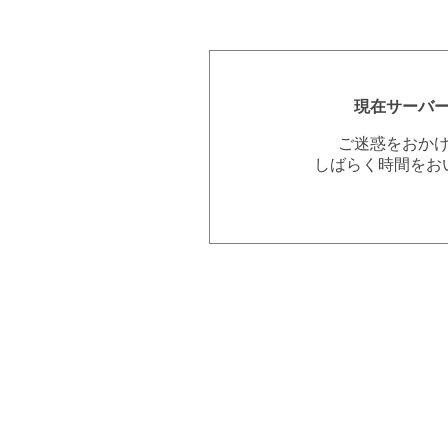
現在サーバ
ご迷惑をおか
しばらく時間をお