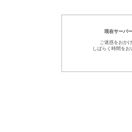
現在サーバ
ご迷惑をおか
しばらく時間をお