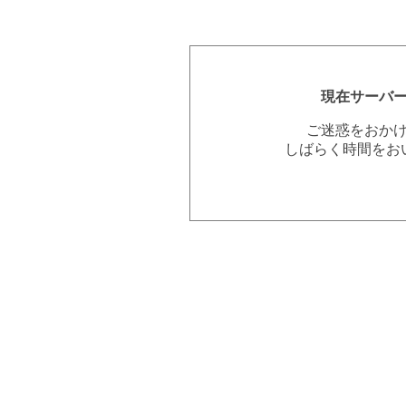
現在サーバ
ご迷惑をおか
しばらく時間をお