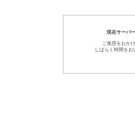
現在サーバ
ご迷惑をおか
しばらく時間をお