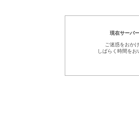
現在サーバ
ご迷惑をおか
しばらく時間をお