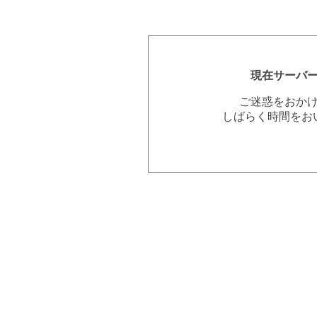
現在サーバ
ご迷惑をおか
しばらく時間をお