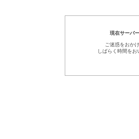
現在サーバ
ご迷惑をおか
しばらく時間をお