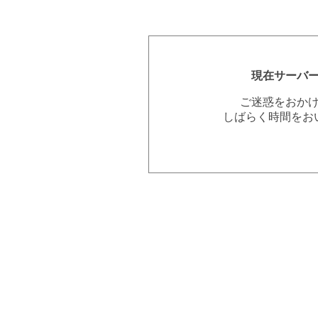
現在サーバ
ご迷惑をおか
しばらく時間をお