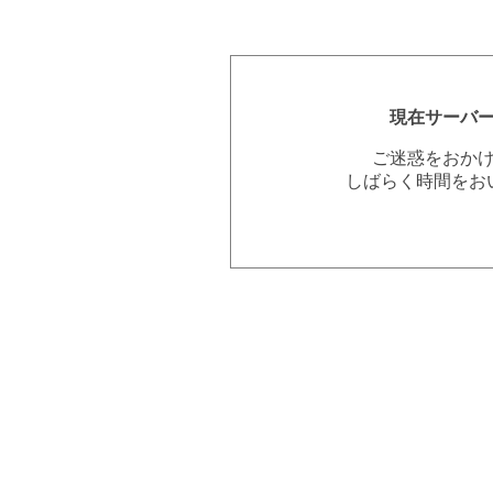
現在サーバ
ご迷惑をおか
しばらく時間をお