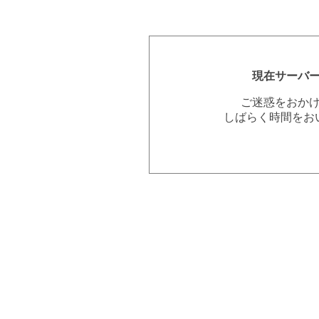
現在サーバ
ご迷惑をおか
しばらく時間をお