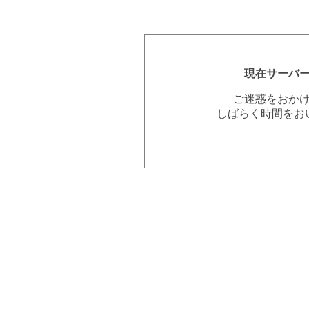
現在サーバ
ご迷惑をおか
しばらく時間をお