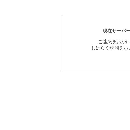
現在サーバ
ご迷惑をおか
しばらく時間をお