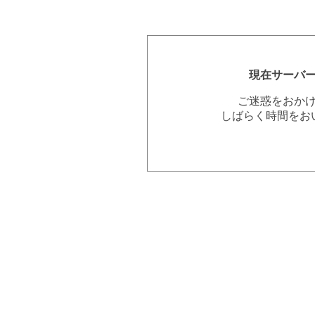
現在サーバ
ご迷惑をおか
しばらく時間をお