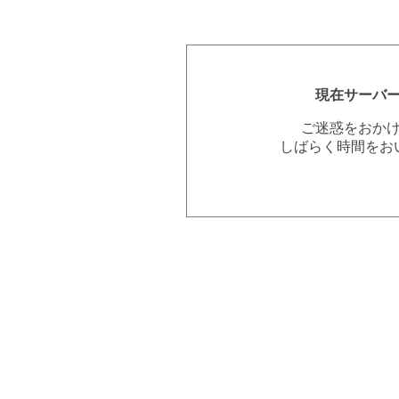
現在サーバ
ご迷惑をおか
しばらく時間をお