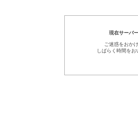
現在サーバ
ご迷惑をおか
しばらく時間をお