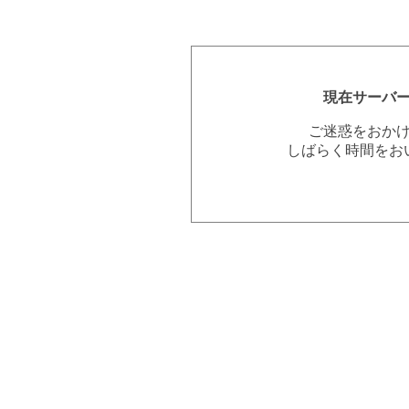
現在サーバ
ご迷惑をおか
しばらく時間をお