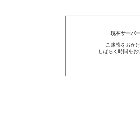
現在サーバ
ご迷惑をおか
しばらく時間をお