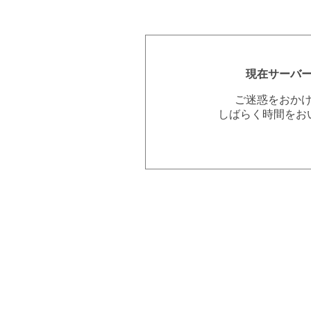
現在サーバ
ご迷惑をおか
しばらく時間をお