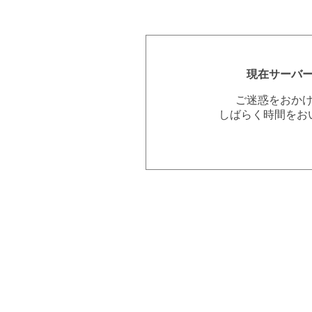
現在サーバ
ご迷惑をおか
しばらく時間をお