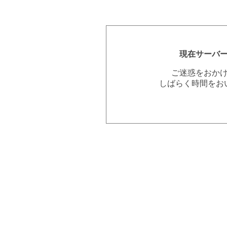
現在サーバ
ご迷惑をおか
しばらく時間をお