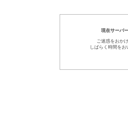
現在サーバ
ご迷惑をおか
しばらく時間をお