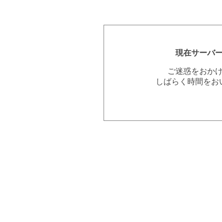
現在サーバ
ご迷惑をおか
しばらく時間をお