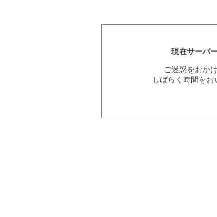
現在サーバ
ご迷惑をおか
しばらく時間をお