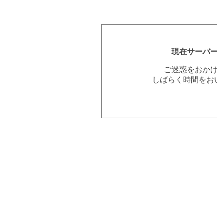
現在サーバ
ご迷惑をおか
しばらく時間をお