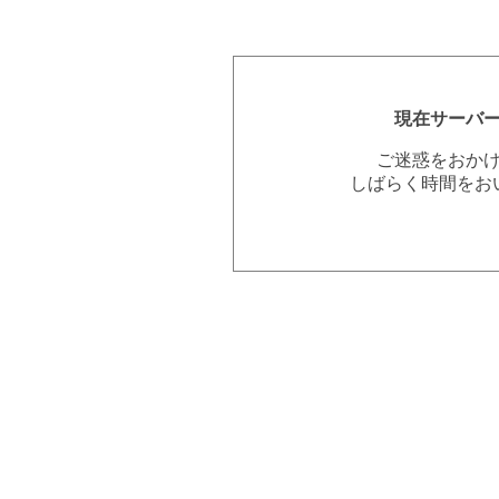
現在サーバ
ご迷惑をおか
しばらく時間をお