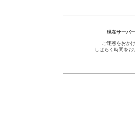
現在サーバ
ご迷惑をおか
しばらく時間をお