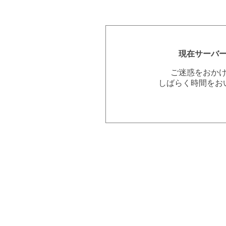
現在サーバ
ご迷惑をおか
しばらく時間をお