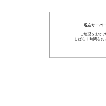
現在サーバ
ご迷惑をおか
しばらく時間をお