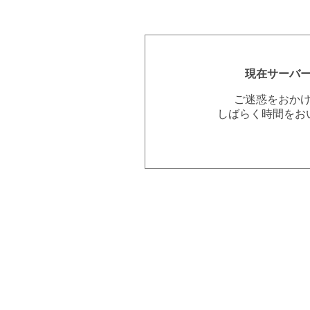
現在サーバ
ご迷惑をおか
しばらく時間をお