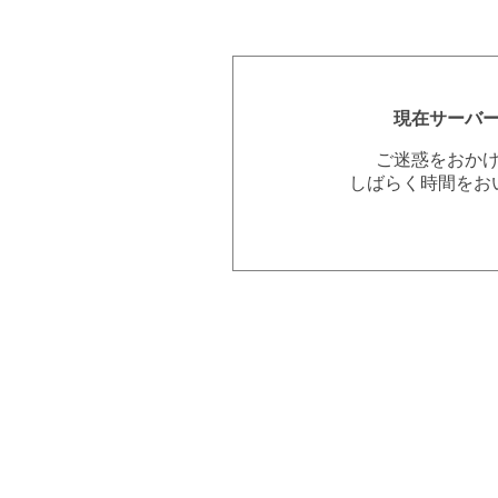
現在サーバ
ご迷惑をおか
しばらく時間をお