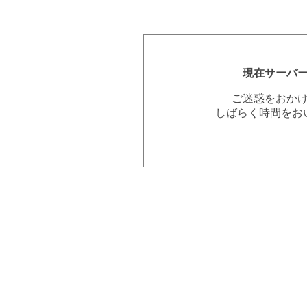
現在サーバ
ご迷惑をおか
しばらく時間をお