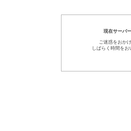
現在サーバ
ご迷惑をおか
しばらく時間をお