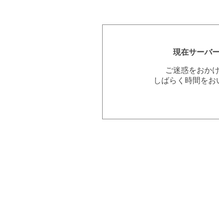
現在サーバ
ご迷惑をおか
しばらく時間をお