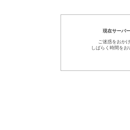
現在サーバ
ご迷惑をおか
しばらく時間をお