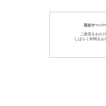
現在サーバ
ご迷惑をおか
しばらく時間をお