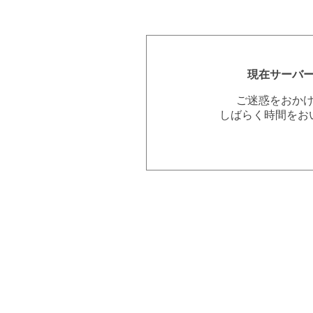
現在サーバ
ご迷惑をおか
しばらく時間をお