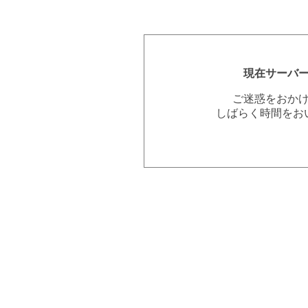
現在サーバ
ご迷惑をおか
しばらく時間をお