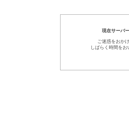
現在サーバ
ご迷惑をおか
しばらく時間をお