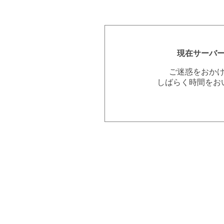
現在サーバ
ご迷惑をおか
しばらく時間をお