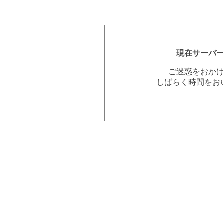
現在サーバ
ご迷惑をおか
しばらく時間をお