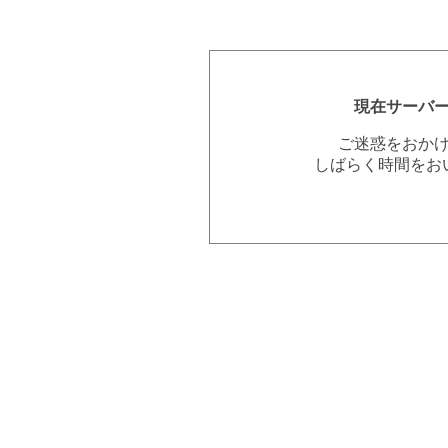
現在サーバ
ご迷惑をおか
しばらく時間をお