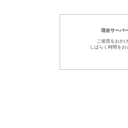
現在サーバ
ご迷惑をおか
しばらく時間をお