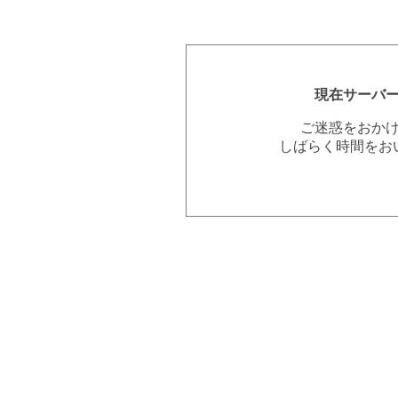
現在サーバ
ご迷惑をおか
しばらく時間をお