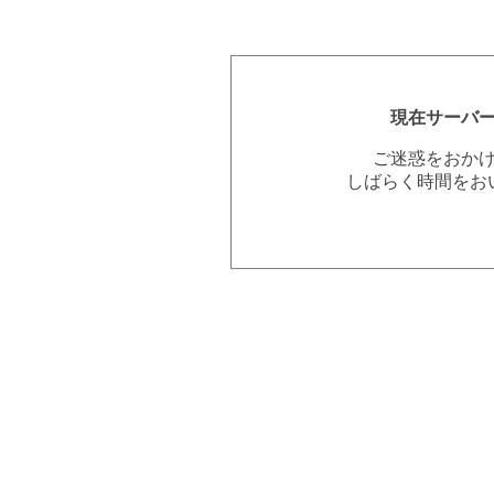
現在サーバ
ご迷惑をおか
しばらく時間をお