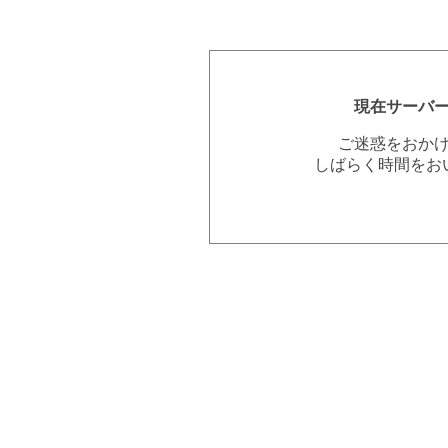
現在サーバ
ご迷惑をおか
しばらく時間をお