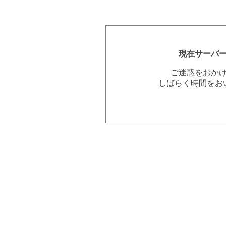
現在サーバ
ご迷惑をおか
しばらく時間をお