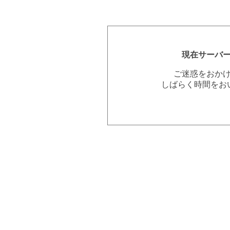
現在サーバ
ご迷惑をおか
しばらく時間をお